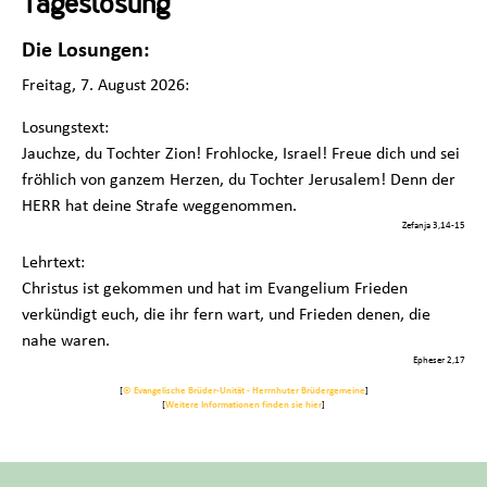
Tageslosung
Die Losungen:
Freitag, 7. August 2026:
Losungstext:
Jauchze, du Tochter Zion! Frohlocke, Israel! Freue dich und sei
fröhlich von ganzem Herzen, du Tochter Jerusalem! Denn der
HERR hat deine Strafe weggenommen.
Zefanja 3,14-15
Lehrtext:
Christus ist gekommen und hat im Evangelium Frieden
verkündigt euch, die ihr fern wart, und Frieden denen, die
nahe waren.
Epheser 2,17
[
© Evangelische Brüder-Unität - Herrnhuter Brüdergemeine
]
[
Weitere Informationen finden sie hier
]