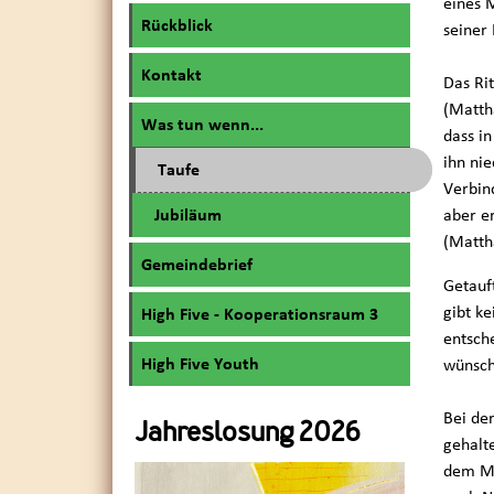
eines 
Rückblick
seiner 
Kontakt
Das Ri
(Matth
Was tun wenn...
dass i
ihn nie
Taufe
Verbin
Jubiläum
aber er
(Matth
Gemeindebrief
Getauf
gibt ke
High Five - Kooperationsraum 3
entsch
High Five Youth
wünsch
Bei de
Jahreslosung 2026
gehalt
dem Me