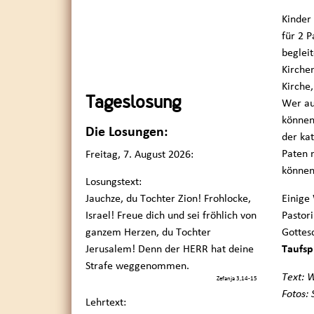
Kinder
für 2 P
beglei
Kirche
Kirche,
Tageslosung
Wer au
können
Die Losungen:
der ka
Paten m
Freitag, 7. August 2026:
können
Losungstext:
Jauchze, du Tochter Zion! Frohlocke,
Einige
Israel! Freue dich und sei fröhlich von
Pastor
ganzem Herzen, du Tochter
Gottes
Jerusalem! Denn der HERR hat deine
Taufsp
Strafe weggenommen.
Text: 
Zefanja 3,14-15
Fotos:
Lehrtext: