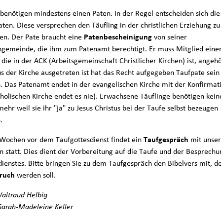
 benötigen mindestens einen Paten. In der Regel entscheiden sich die
aten. Diese versprechen den Täufling in der christlichen Erziehung zu
ten. Der Pate braucht eine
Patenbescheinigung
von seiner
ngemeinde, die ihm zum Patenamt berechtigt. Er muss Mitglied eine
 die in der ACK (Arbeitsgemeinschaft Christlicher Kirchen) ist, angeh
s der Kirche ausgetreten ist hat das Recht aufgegeben Taufpate sein
. Das Patenamt endet in der evangelischen Kirche mit der Konfirmati
tholischen Kirche endet es nie). Erwachsene Täuflinge benötigen kein
ehr weil sie ihr "ja" zu Jesus Christus bei der Taufe selbst bezeugen
.
 Wochen vor dem Taufgottesdienst findet ein
Taufgespräch
mit unser
in statt. Dies dient der Vorbereitung auf die Taufe und der Besprechu
dienstes. Bitte bringen Sie zu dem Taufgespräch den Bibelvers mit, d
ruch
werden soll.
Waltraud Helbig
 Sarah-Madeleine Keller