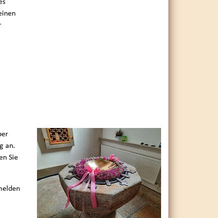
es
einen
r
ber
g an.
en Sie
melden