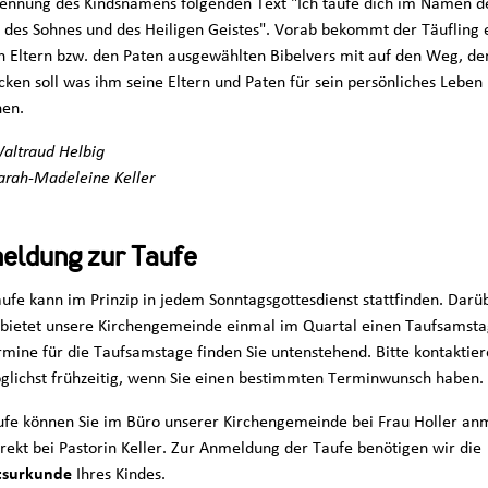
ennung des Kindsnamens folgenden Text "Ich taufe dich im Namen d
, des Sohnes und des Heiligen Geistes". Vorab bekommt der Täufling 
n Eltern bzw. den Paten ausgewählten Bibelvers mit auf den Weg, de
cken soll was ihm seine Eltern und Paten für sein persönliches Leben
en.
Waltraud Helbig
Sarah-Madeleine Keller
eldung zur Taufe
aufe kann im Prinzip in jedem Sonntagsgottesdienst stattfinden. Darü
 bietet unsere Kirchengemeinde einmal im Quartal einen Taufsamsta
rmine für die Taufsamstage finden Sie untenstehend. Bitte kontaktier
glichst frühzeitig, wenn Sie einen bestimmten Terminwunsch haben.
ufe können Sie im Büro unserer Kirchengemeinde bei Frau Holler an
irekt bei Pastorin Keller. Zur Anmeldung der Taufe benötigen wir die
tsurkunde
Ihres Kindes.