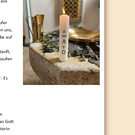
 aus
ufer
en uns,
be auf
tauft,
 taufen
. Es
en
as Gott
torin