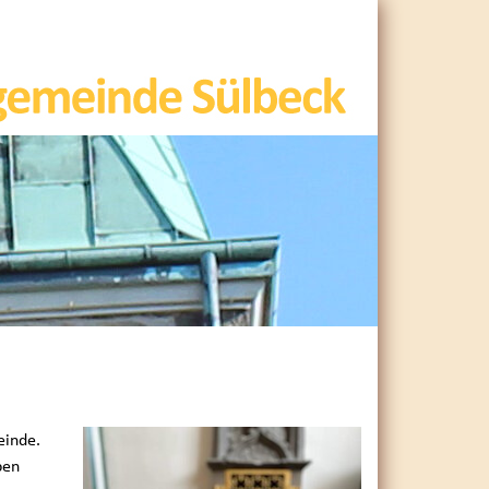
einde.
ben