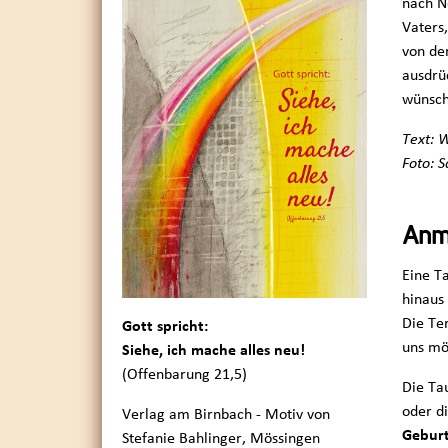
nach N
Vaters
von de
ausdrü
wünsch
Text: 
Foto: 
Anm
Eine T
hinaus
Die Te
Gott spricht:
uns mö
Siehe, ich mache alles neu!
(Offenbarung 21,5)
Die Ta
oder d
Verlag am Birnbach - Motiv von
Gebur
Stefanie Bahlinger, Mössingen