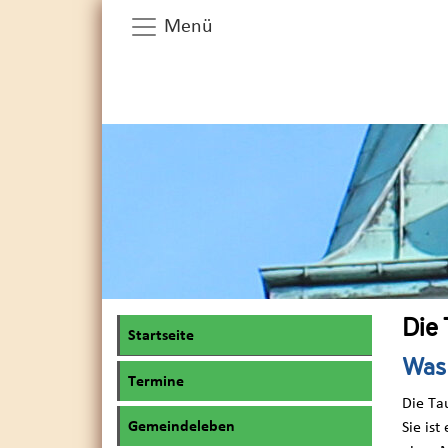
Menü
Die 
Startseite
Was 
Termine
Die Ta
Gemeindeleben
Sie ist