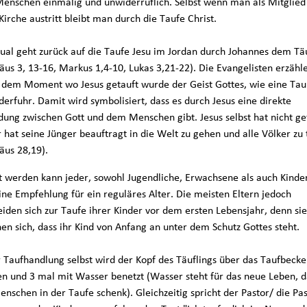
Menschen einmalig und unwiderruflich. Selbst wenn man als Mitglied
Kirche austritt bleibt man durch die Taufe Christ.
tual geht zurück auf die Taufe Jesu im Jordan durch Johannes dem Tä
äus 3, 13-16, Markus 1,4-10, Lukas 3,21-22). Die Evangelisten erzähl
n dem Moment wo Jesus getauft wurde der Geist Gottes, wie eine Tau
derfuhr. Damit wird symbolisiert, dass es durch Jesus eine direkte
dung zwischen Gott und dem Menschen gibt. Jesus selbst hat nicht ge
 hat seine Jünger beauftragt in die Welt zu gehen und alle Völker zu
äus 28,19).
t werden kann jeder, sowohl Jugendliche, Erwachsene als auch Kinder
ine Empfehlung für ein reguläres Alter. Die meisten Eltern jedoch
eiden sich zur Taufe ihrer Kinder vor dem ersten Lebensjahr, denn sie
en sich, dass ihr Kind von Anfang an unter dem Schutz Gottes steht.
r Taufhandlung selbst wird der Kopf des Täuflings über das Taufbeck
en und 3 mal mit Wasser benetzt (Wasser steht für das neue Leben, d
nschen in der Taufe schenk). Gleichzeitig spricht der Pastor/ die Pas