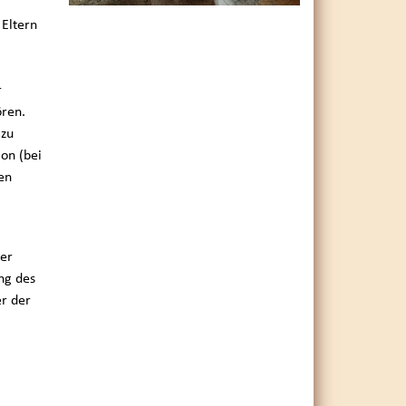
 Eltern
r
ören.
 zu
on (bei
en
er
ng des
er der