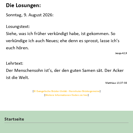
Die Losungen:
Sonntag, 9. August 2026:
Losungstext:
Siehe, was ich früher verkündigt habe, ist gekommen. So
verkündige ich auch Neues; ehe denn es sprosst, lasse ich’s
euch hören.
Jesaja 42,9
Lehrtext:
Der Menschensohn ist’s, der den guten Samen sät. Der Acker
ist die Welt.
Matthäus 13,37-38
[
© Evangelische Brüder-Unität - Herrnhuter Brüdergemeine
]
[
Weitere Informationen finden sie hier
]
Startseite