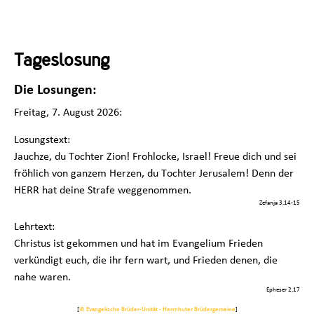
Tageslosung
Die Losungen:
Freitag, 7. August 2026:
Losungstext:
Jauchze, du Tochter Zion! Frohlocke, Israel! Freue dich und sei
fröhlich von ganzem Herzen, du Tochter Jerusalem! Denn der
HERR hat deine Strafe weggenommen.
Zefanja 3,14-15
Lehrtext:
Christus ist gekommen und hat im Evangelium Frieden
verkündigt euch, die ihr fern wart, und Frieden denen, die
nahe waren.
Epheser 2,17
[
© Evangelische Brüder-Unität - Herrnhuter Brüdergemeine
]