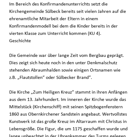
Im Bereich des Konfirmandenunterrichts setzt die
Kirchengemeinde Sülbeck bereits seit vielen Jahren auf die
ehrenamtliche Mitarbeit der Eltern in einem
Konfirmandenmodell bei dem die Kinder bereits in der
vierten Klasse zum Unterricht kommen (KU 4).
Geschichte
Die Gemeinde war über lange Zeit vom Bergbau geprägt.
Dies zeigt sich heute noch in den unter Denkmalschutz
stehenden Abraumhalden sowie einigen Ortsnamen wie
z.B. „Flautstollen“ oder Sülbecker Brand“.
Die Kirche „Zum Heiligen Kreuz“ stammt in ihren Anfängen
aus dem 13. Jahrhundert. Im inneren der Kirche wurde das
Mittelstück (Kirchenschiff) mit seinen Spitzbogenfenstern
1860 aus Obernkirchener Sandstein angebaut. Wertvollstes
Kunstwerk ist das große Kreuz im Altarraum mit Christus in
Lebensgröße. Die Figur, die um 1175 geschaffen wurde und
lange unbeachtet in der Uhrenkammer des Turms gelegen