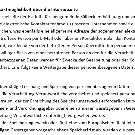
taktmöglichkeit über die Internetseite
ternetseite der Ev. luth. Kirchengemeinde Sülbeck enthält aufgrund v
le elektronische Kontaktaufnahme zu unserem Unternehmen sowie e
ichen, was ebenfalls eine allgemeine Adresse der sogenannten elektr
etroffene Person per E-Mail oder über ein Kontaktformular den Kont
mt, werden die von der betroffenen Person übermittelten personenb
eiwilliger Basis von einer betroffenen Person an den für die Verarbei
enbezogenen Daten werden für Zwecke der Bearbeitung oder der Ko
chert. Es erfolgt keine Weitergabe dieser personenbezogenen Daten a
tinemäßige Löschung und Sperrung von personenbezogenen Daten
r die Verarbeitung Verantwortliche verarbeitet und speichert person
itraum, der zur Erreichung des Speicherungszwecks erforderlich ist 
inien- und Verordnungsgeber oder einen anderen Gesetzgeber in Geset
eitung Verantwortliche unterliegt, vorgesehen wurde.
lt der Speicherungszweck oder läuft eine vom Europäischen Richtlin
digen Gesetzgeber vorgeschriebene Speicherfrist ab, werden die pe