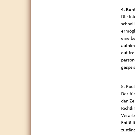
4. Kon
Die In
schnel
ermögl
eine b
aufnim
auf fr
person
gespei
5. Rou
Der fü
den Ze
Richtl
Verarb
Entfäl
zustän