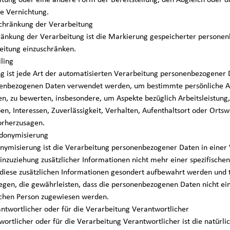
ie Vernichtung.
schränkung der Verarbeitung
ränkung der Verarbeitung ist die Markierung gespeicherter personen
eitung einzuschränken.
iling
ng ist jede Art der automatisierten Verarbeitung personenbezogener D
enbezogenen Daten verwendet werden, um bestimmte persönliche Aspe
en, zu bewerten, insbesondere, um Aspekte bezüglich Arbeitsleistung,
en, Interessen, Zuverlässigkeit, Verhalten, Aufenthaltsort oder Orts
orherzusagen.
udonymisierung
nymisierung ist die Verarbeitung personenbezogener Daten in einer
inzuziehung zusätzlicher Informationen nicht mehr einer spezifisch
 diese zusätzlichen Informationen gesondert aufbewahrt werden un
egen, die gewährleisten, dass die personenbezogenen Daten nicht eine
ichen Person zugewiesen werden.
antwortlicher oder für die Verarbeitung Verantwortlicher
ortlicher oder für die Verarbeitung Verantwortlicher ist die natürli