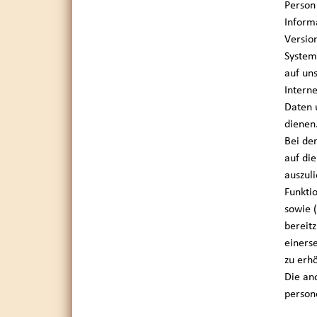
Person
Inform
Versio
System
auf uns
Interne
Daten 
dienen
Bei de
auf di
auszuli
Funkti
sowie 
bereit
einers
zu erh
Die an
person