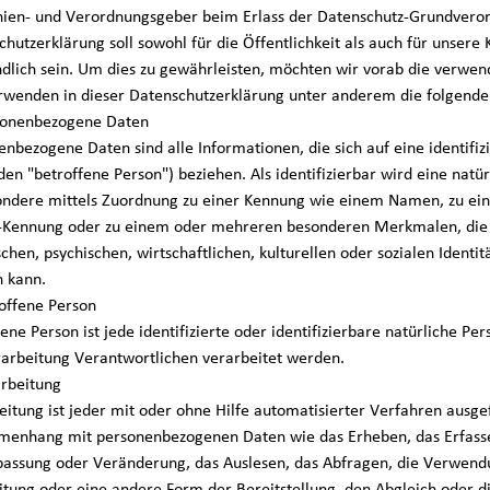
inien- und Verordnungsgeber beim Erlass der Datenschutz-Grundver
chutzerklärung soll sowohl für die Öffentlichkeit als auch für unser
ndlich sein. Um dies zu gewährleisten, möchten wir vorab die verwend
rwenden in dieser Datenschutzerklärung unter anderem die folgenden
sonenbezogene Daten
nbezogene Daten sind alle Informationen, die sich auf eine identifizi
en "betroffene Person") beziehen. Als identifizierbar wird eine natür
ondere mittels Zuordnung zu einer Kennung wie einem Namen, zu ein
-Kennung oder zu einem oder mehreren besonderen Merkmalen, die A
chen, psychischen, wirtschaftlichen, kulturellen oder sozialen Identitä
 kann.
roffene Person
fene Person ist jede identifizierte oder identifizierbare natürliche 
rarbeitung Verantwortlichen verarbeitet werden.
arbeitung
eitung ist jeder mit oder ohne Hilfe automatisierter Verfahren ausg
enhang mit personenbezogenen Daten wie das Erheben, das Erfassen
passung oder Veränderung, das Auslesen, das Abfragen, die Verwend
itung oder eine andere Form der Bereitstellung, den Abgleich oder d