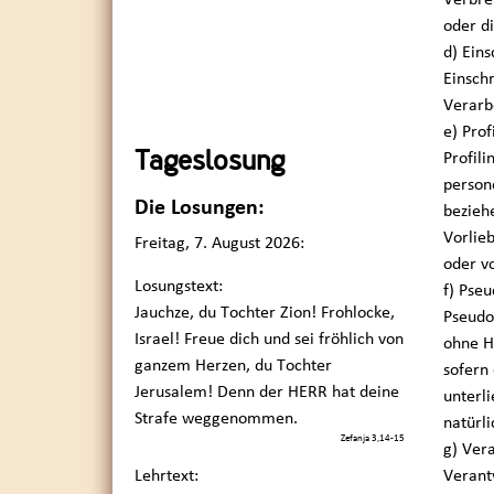
oder d
d) Ein
Einsch
Verarb
e) Prof
Tageslosung
Profili
person
Die Losungen:
bezieh
Vorlieb
Freitag, 7. August 2026:
oder v
Losungstext:
f) Pse
Jauchze, du Tochter Zion! Frohlocke,
Pseudo
Israel! Freue dich und sei fröhlich von
ohne H
ganzem Herzen, du Tochter
sofern
Jerusalem! Denn der HERR hat deine
unterli
Strafe weggenommen.
natürl
Zefanja 3,14-15
g) Ver
Lehrtext:
Verantw