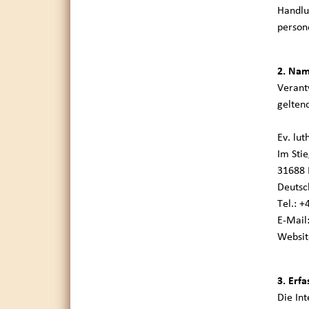
Handlun
person
2. Nam
Verant
gelten
Ev. lu
Im Sti
31688 
Deutsc
Tel.: 
E-Mail
Websit
3. Erf
Die Int