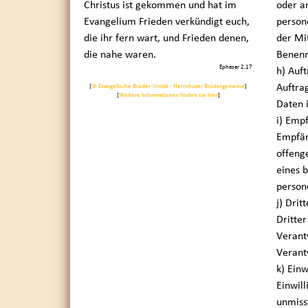
Christus ist gekommen und hat im
oder a
Evangelium Frieden verkündigt euch,
person
die ihr fern wart, und Frieden denen,
der Mi
die nahe waren.
Benenn
Epheser 2,17
h) Auf
Auftrag
[
© Evangelische Brüder-Unität - Herrnhuter Brüdergemeine
]
[
Weitere Informationen finden sie hier
]
Daten 
i) Emp
Empfän
offeng
eines 
person
j) Dritt
Dritter
Verant
Verant
k) Einw
Einwill
unmiss