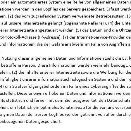
 oder ein automatisiertes System eine Reihe von allgemeinen Daten
ationen werden in den Logfiles des Servers gespeichert. Erfasst we
nen, (2) das vom zugreifenden System verwendete Betriebssystem, (3) 
 auf unsere Internetseite gelangt (sogenannte Referrer), (4) die Unt
erer Internetseite angesteuert werden, (5) das Datum und die Uhrzeit 
t-Protokoll-Adresse (IP-Adresse), (7) der Internet-Service-Provider d
und Informationen, die der Gefahrenabwehr im Falle von Angriffen 
.
r Nutzung dieser allgemeinen Daten und Informationen zieht die Ev. 
e betroffene Person. Diese Informationen werden vielmehr benötigt, um
efern, (2) die Inhalte unserer Internetseite sowie die Werbung für di
onsfähigkeit unserer informationstechnologischen Systeme und der Te
(4) um Strafverfolgungsbehörden im Falle eines Cyberangriffes die z
zustellen. Diese anonym erhobenen Daten und Informationen werden 
eits statistisch und ferner mit dem Ziel ausgewertet, den Datenschu
öhen, um letztlich ein optimales Schutzniveau für die von uns verarb
onymen Daten der Server-Logfiles werden getrennt von allen durch 
enbezogenen Daten gespeichert.