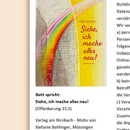
Richtl
Datens
verstä
Wir ve
a) per
Persone
Folgend
insbes
Online
genetis
werden
b) bet
Betrof
Gott spricht:
die Ve
Siehe, ich mache alles neu!
c) Ver
(Offenbarung 21,5)
Verarb
Zusamm
Verlag am Birnbach - Motiv von
die An
Stefanie Bahlinger, Mössingen
Verbre