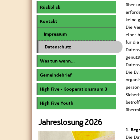
über u
Rückblick
erford
keine g
Kontakt
Die Ve
Impressum
einer 
für di
Datenschutz
Datens
genutz
Was tun wenn...
Datens
Die Ev
Gemeindebrief
organi
person
High Five - Kooperationsraum 3
Sicher
betrof
High Five Youth
übermi
Jahreslosung 2026
1. Beg
Die Da